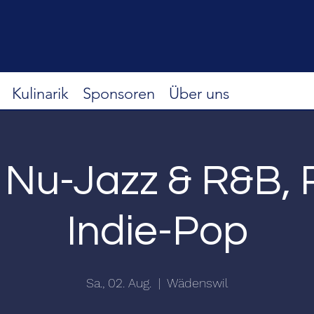
Kulinarik
Sponsoren
Über uns
, Nu-Jazz & R&B, 
Indie-Pop
Sa., 02. Aug.
  |  
Wädenswil